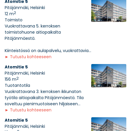
Atomitie 5
Pitäjänmäki, Helsinki
2
12 m
Toimisto
Vuokrattavana 5. kerroksen
toimistohuone aitiopaikalta
Pitäjänmäestä.
Kiinteistössä on aulapalvelu, vuokrattavia...
►
Tutustu kohteeseen
Atomitie 5
Pitäjänmäki, Helsinki
2
156 m
Tuotantotila
Vuokrattavana 3. kerroksen ikkunaton
työtila aitiopaikalta Pitäjänmäestä. Tila
soveltuu pienimuotoiseen hiljaiseen...
►
Tutustu kohteeseen
Atomitie 5
Pitäjänmäki, Helsinki