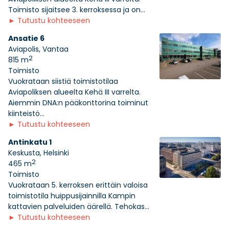
Toimisto sijaitsee 3. kerroksessa ja on...
►
Tutustu kohteeseen
Ansatie 6
Aviapolis, Vantaa
2
815 m
Toimisto
Vuokrataan siistiä toimistotilaa
Aviapoliksen alueelta Kehä III varrelta.
Aiemmin DNA:n pääkonttorina toiminut
kiinteistö...
►
Tutustu kohteeseen
Antinkatu 1
Keskusta, Helsinki
2
465 m
Toimisto
Vuokrataan 5. kerroksen erittäin valoisa
toimistotila huippusijainnilla Kampin
kattavien palveluiden äärellä. Tehokas...
►
Tutustu kohteeseen