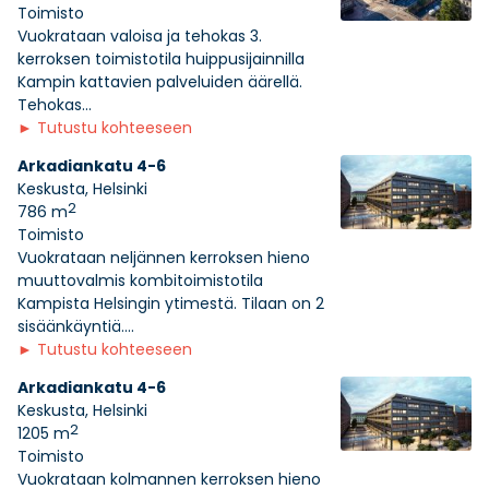
Toimisto
Vuokrataan valoisa ja tehokas 3.
kerroksen toimistotila huippusijainnilla
Kampin kattavien palveluiden äärellä.
Tehokas...
►
Tutustu kohteeseen
Arkadiankatu 4-6
Keskusta, Helsinki
2
786 m
Toimisto
Vuokrataan neljännen kerroksen hieno
muuttovalmis kombitoimistotila
Kampista Helsingin ytimestä. Tilaan on 2
sisäänkäyntiä....
►
Tutustu kohteeseen
Arkadiankatu 4-6
Keskusta, Helsinki
2
1205 m
Toimisto
Vuokrataan kolmannen kerroksen hieno