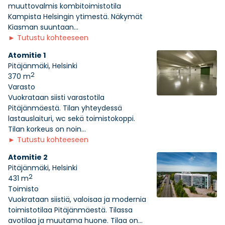
muuttovalmis kombitoimistotila
Kampista Helsingin ytimestä. Näkymät
Kiasman suuntaan...
►
Tutustu kohteeseen
Atomitie 1
Pitäjänmäki, Helsinki
2
370 m
Varasto
Vuokrataan siisti varastotila
Pitäjänmäestä. Tilan yhteydessä
lastauslaituri, wc sekä toimistokoppi.
Tilan korkeus on noin...
►
Tutustu kohteeseen
Atomitie 2
Pitäjänmäki, Helsinki
2
431 m
Toimisto
Vuokrataan siistiä, valoisaa ja modernia
toimistotilaa Pitäjänmäestä. Tilassa
avotilaa ja muutama huone. Tilaa on...