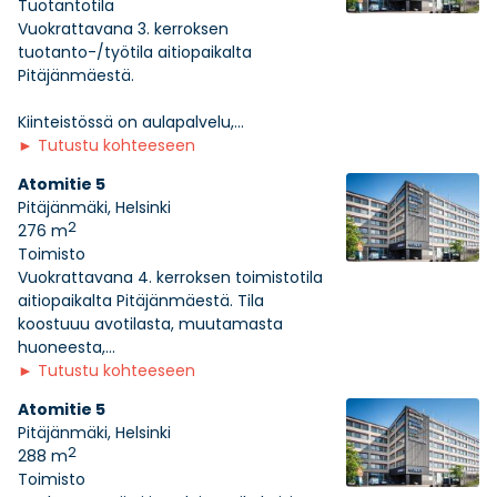
Tuotantotila
Vuokrattavana 3. kerroksen
tuotanto-/työtila aitiopaikalta
Pitäjänmäestä.
Kiinteistössä on aulapalvelu,...
►
Tutustu kohteeseen
Atomitie 5
Pitäjänmäki, Helsinki
2
276 m
Toimisto
Vuokrattavana 4. kerroksen toimistotila
aitiopaikalta Pitäjänmäestä. Tila
koostuuu avotilasta, muutamasta
huoneesta,...
►
Tutustu kohteeseen
Atomitie 5
Pitäjänmäki, Helsinki
2
288 m
Toimisto