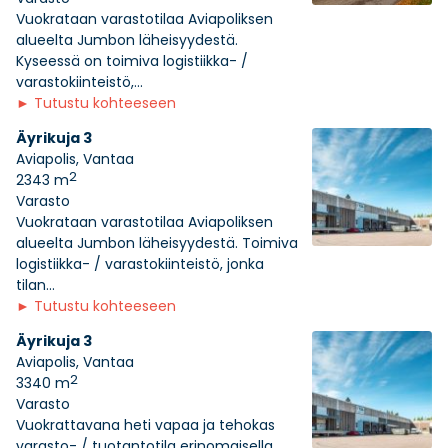
Vuokrataan varastotilaa Aviapoliksen
alueelta Jumbon läheisyydestä.
Kyseessä on toimiva logistiikka- /
varastokiinteistö,...
►
Tutustu kohteeseen
Äyrikuja 3
Aviapolis, Vantaa
2
2343 m
Varasto
Vuokrataan varastotilaa Aviapoliksen
alueelta Jumbon läheisyydestä. Toimiva
logistiikka- / varastokiinteistö, jonka
tilan...
►
Tutustu kohteeseen
Äyrikuja 3
Aviapolis, Vantaa
2
3340 m
Varasto
Vuokrattavana heti vapaa ja tehokas
varasto- / tuotantotila erinomaisella