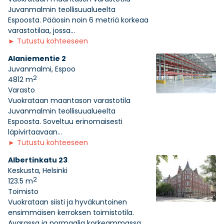
Juvanmalmin teollisuualueelta
Espoosta. Pääosin noin 6 metriä korkeaa
varastotilaa, jossa...
►
Tutustu kohteeseen
Alaniementie 2
Juvanmalmi, Espoo
2
4812 m
Varasto
Vuokrataan maantason varastotila
Juvanmalmin teollisuualueelta
Espoosta. Soveltuu erinomaisesti
läpivirtaavaan...
►
Tutustu kohteeseen
Albertinkatu 23
Keskusta, Helsinki
2
123.5 m
Toimisto
Vuokrataan siisti ja hyväkuntoinen
ensimmäisen kerroksen toimistotila.
Avarassa ja normaalia korkeammassa