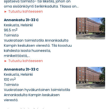
sijaitseva toimisto- tai liiketila, johon on
oma sisäänkäynti Eerikinkadulta. Tilassa on...
►
Tutustu kohteeseen
Annankatu 31-33 C
Keskusta, Helsinki
2
96.5 m
Toimisto
Vuokrataan toimistotila Annankadulta
Kampin keskuksen vierestä. Tila koostuu
kahdesta isosta huoneesta,
minikeittiöstä,...
►
Tutustu kohteeseen
Annankatu 31-33 C
Keskusta, Helsinki
2
100 m
Toimisto
Vuokrataan hyväkuntoinen toimistotila
Annankadulta Kampin keskuksen
vierestä.