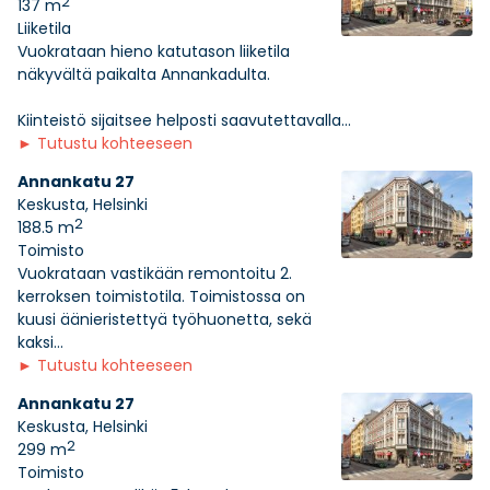
2
137 m
Liiketila
Vuokrataan hieno katutason liiketila
näkyvältä paikalta Annankadulta.
Kiinteistö sijaitsee helposti saavutettavalla...
►
Tutustu kohteeseen
Annankatu 27
Keskusta, Helsinki
2
188.5 m
Toimisto
Vuokrataan vastikään remontoitu 2.
kerroksen toimistotila. Toimistossa on
kuusi äänieristettyä työhuonetta, sekä
kaksi...
►
Tutustu kohteeseen
Annankatu 27
Keskusta, Helsinki
2
299 m
Toimisto