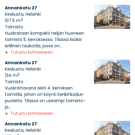
Annankatu 27
Keskusta, Helsinki
2
107.5 m
Toimisto
Vuokrataan kompakti neljän huoneen
toimisto 5. kerroksessa. Tilassa lisäksi
erillinen taukotila, jossa on...
►
Tutustu kohteeseen
Annankatu 27
Keskusta, Helsinki
2
134 m
Toimisto
Vuokrattavana siisti 4. kerroksen
toimitila, johon on käynti Eerikinkadun
puolelta. Tilassa on useampi toimisto-
ja...
►
Tutustu kohteeseen
Annankatu 27
Keskusta, Helsinki