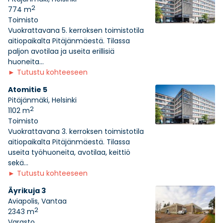
2
774 m
Toimisto
Vuokrattavana 5. kerroksen toimistotila
aitiopaikalta Pitäjänmäestä. Tilassa
paljon avotilaa ja useita erillisiä
huoneita...
►
Tutustu kohteeseen
Atomitie 5
Pitäjänmäki, Helsinki
2
1102 m
Toimisto
Vuokrattavana 3. kerroksen toimistotila
aitiopaikalta Pitäjänmäestä. Tilassa
useita työhuoneita, avotilaa, keittiö
sekä...
►
Tutustu kohteeseen
Äyrikuja 3
Aviapolis, Vantaa
2
2343 m
Varasto