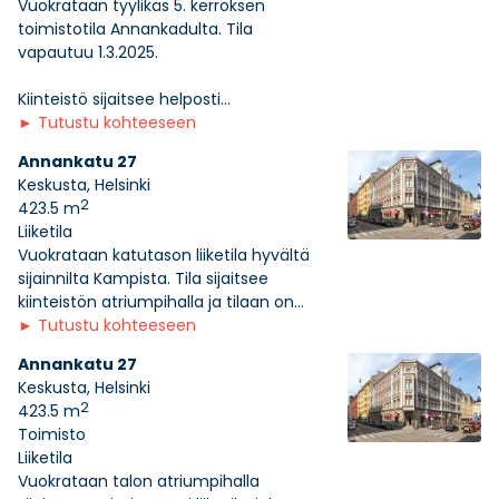
Vuokrataan tyylikäs 5. kerroksen
toimistotila Annankadulta. Tila
vapautuu 1.3.2025.
Kiinteistö sijaitsee helposti...
►
Tutustu kohteeseen
Annankatu 27
Keskusta, Helsinki
2
423.5 m
Liiketila
Vuokrataan katutason liiketila hyvältä
sijainnilta Kampista. Tila sijaitsee
kiinteistön atriumpihalla ja tilaan on...
►
Tutustu kohteeseen
Annankatu 27
Keskusta, Helsinki
2
423.5 m
Toimisto
Liiketila
Vuokrataan talon atriumpihalla