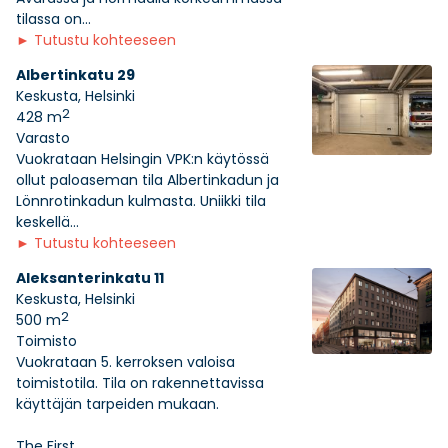
tilassa on...
►
Tutustu kohteeseen
Albertinkatu 29
Keskusta, Helsinki
2
428 m
Varasto
Vuokrataan Helsingin VPK:n käytössä
ollut paloaseman tila Albertinkadun ja
Lönnrotinkadun kulmasta. Uniikki tila
keskellä...
►
Tutustu kohteeseen
Aleksanterinkatu 11
Keskusta, Helsinki
2
500 m
Toimisto
Vuokrataan 5. kerroksen valoisa
toimistotila. Tila on rakennettavissa
käyttäjän tarpeiden mukaan.
The First...