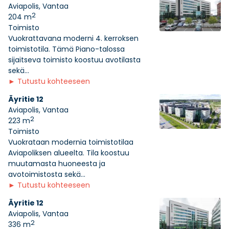
Aviapolis, Vantaa
2
204 m
Toimisto
Vuokrattavana moderni 4. kerroksen
toimistotila. Tämä Piano-talossa
sijaitseva toimisto koostuu avotilasta
sekä...
►
Tutustu kohteeseen
Äyritie 12
Aviapolis, Vantaa
2
223 m
Toimisto
Vuokrataan modernia toimistotilaa
Aviapoliksen alueelta. Tila koostuu
muutamasta huoneesta ja
avotoimistosta sekä...
►
Tutustu kohteeseen
Äyritie 12
Aviapolis, Vantaa
2
336 m