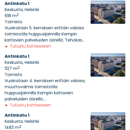
Antinkatu 1
Keskusta, Helsinki
2
618 m
Toimisto
Vuokrataan 5. kerroksen erittäin valoisa
toimistotila huippusijainnilla Kampin
kattavien palveluiden äärellä. Tehokas...
►
Tutustu kohteeseen
Antinkatu 1
Keskusta, Helsinki
2
1127 m
Toimisto
Vuokrataan 4. kerroksen erittäin valoisa,
muuttovalmis toimistotila
huippusijainnilla Kampin kattavien
palveluiden äärellä....
►
Tutustu kohteeseen
Antinkatu 1
Keskusta, Helsinki
2
1483 m