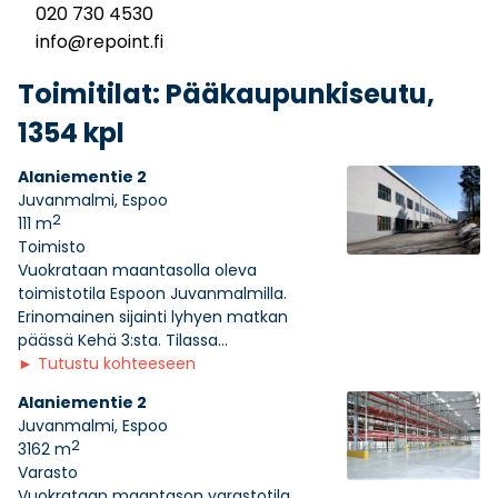
020 730 4530
info@repoint.fi
Toimitilat: Pääkaupunkiseutu,
1354 kpl
Alaniementie 2
Juvanmalmi, Espoo
2
111 m
Toimisto
Vuokrataan maantasolla oleva
toimistotila Espoon Juvanmalmilla.
Erinomainen sijainti lyhyen matkan
päässä Kehä 3:sta. Tilassa...
►
Tutustu kohteeseen
Alaniementie 2
Juvanmalmi, Espoo
2
3162 m
Varasto
Vuokrataan maantason varastotila