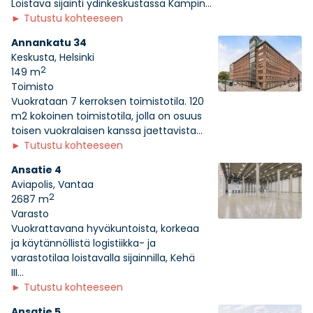
Loistava sijainti ydinkeskustassa Kampin...
►
Tutustu kohteeseen
Annankatu 34
Keskusta, Helsinki
2
149 m
Toimisto
Vuokrataan 7 kerroksen toimistotila. 120
m2 kokoinen toimistotila, jolla on osuus
toisen vuokralaisen kanssa jaettavista...
►
Tutustu kohteeseen
Ansatie 4
Aviapolis, Vantaa
2
2687 m
Varasto
Vuokrattavana hyväkuntoista, korkeaa
ja käytännöllistä logistiikka- ja
varastotilaa loistavalla sijainnilla, Kehä
III...
►
Tutustu kohteeseen
Ansatie 5