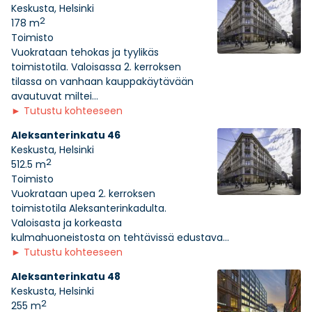
Keskusta, Helsinki
2
178 m
Toimisto
Vuokrataan tehokas ja tyylikäs
toimistotila. Valoisassa 2. kerroksen
tilassa on vanhaan kauppakäytävään
avautuvat miltei...
►
Tutustu kohteeseen
Aleksanterinkatu 46
Keskusta, Helsinki
2
512.5 m
Toimisto
Vuokrataan upea 2. kerroksen
toimistotila Aleksanterinkadulta.
Valoisasta ja korkeasta
kulmahuoneistosta on tehtävissä edustava...
►
Tutustu kohteeseen
Aleksanterinkatu 48
Keskusta, Helsinki
2
255 m