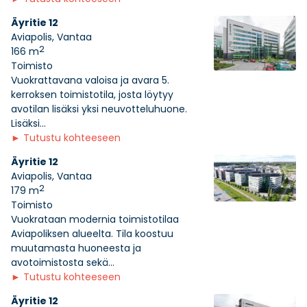
Äyritie 12
Aviapolis, Vantaa
2
166 m
Toimisto
Vuokrattavana valoisa ja avara 5.
kerroksen toimistotila, josta löytyy
avotilan lisäksi yksi neuvotteluhuone.
Lisäksi...
►
Tutustu kohteeseen
Äyritie 12
Aviapolis, Vantaa
2
179 m
Toimisto
Vuokrataan modernia toimistotilaa
Aviapoliksen alueelta. Tila koostuu
muutamasta huoneesta ja
avotoimistosta sekä...
►
Tutustu kohteeseen
Äyritie 12