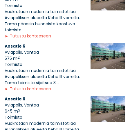
Toimisto
Vuokrataan modernia toimistotilaa
Aviapoliksen alueelta Kehä III varrelta.
Tämä pääosin huoneista koostuva
toimisto...
►
Tutustu kohteeseen
Ansatie 6
Aviapolis, Vantaa
2
575 m
Toimisto
Vuokrataan modernia toimistotilaa
Aviapoliksen alueelta Kehä III varrelta.
Tämä toimisto sijaitsee 3....
►
Tutustu kohteeseen
Ansatie 6
Aviapolis, Vantaa
2
645 m
Toimisto
Vuokrataan modernia toimistotilaa
Aviapoliksen alueelta Kehä III varrelta.