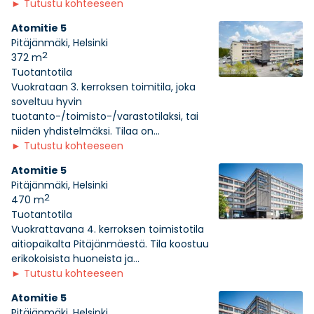
►
Tutustu kohteeseen
Atomitie 5
Pitäjänmäki, Helsinki
2
372 m
Tuotantotila
Vuokrataan 3. kerroksen toimitila, joka
soveltuu hyvin
tuotanto-/toimisto-/varastotilaksi, tai
niiden yhdistelmäksi. Tilaa on...
►
Tutustu kohteeseen
Atomitie 5
Pitäjänmäki, Helsinki
2
470 m
Tuotantotila
Vuokrattavana 4. kerroksen toimistotila
aitiopaikalta Pitäjänmäestä. Tila koostuu
erikokoisista huoneista ja...
►
Tutustu kohteeseen
Atomitie 5
Pitäjänmäki, Helsinki