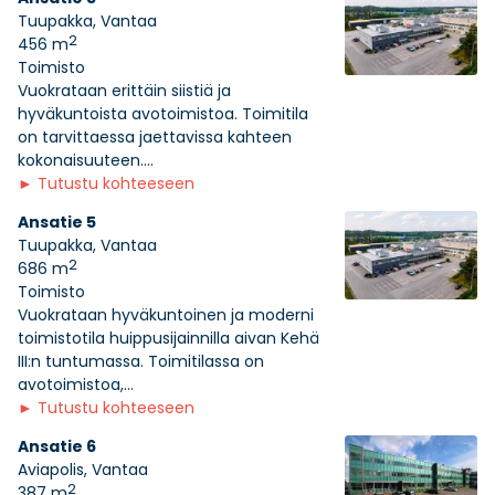
Tuupakka, Vantaa
2
456 m
Toimisto
Vuokrataan erittäin siistiä ja
hyväkuntoista avotoimistoa. Toimitila
on tarvittaessa jaettavissa kahteen
kokonaisuuteen....
►
Tutustu kohteeseen
Ansatie 5
Tuupakka, Vantaa
2
686 m
Toimisto
Vuokrataan hyväkuntoinen ja moderni
toimistotila huippusijainnilla aivan Kehä
III:n tuntumassa. Toimitilassa on
avotoimistoa,...
►
Tutustu kohteeseen
Ansatie 6
Aviapolis, Vantaa
2
387 m