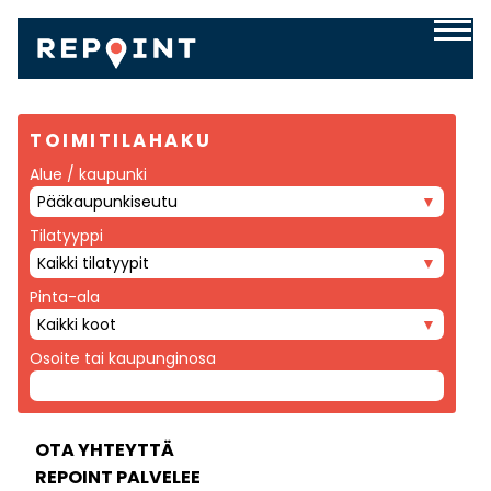
TOIMITILAHAKU
Alue / kaupunki
Pääkaupunkiseutu
Tilatyyppi
Kaikki tilatyypit
Pinta-ala
Kaikki koot
Osoite tai kaupunginosa
OTA YHTEYTTÄ
REPOINT PALVELEE