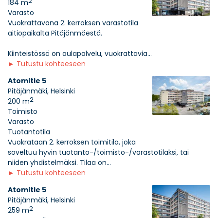
2
184 m
Varasto
Vuokrattavana 2. kerroksen varastotila
aitiopaikalta Pitäjänmäestä.
Kiinteistössä on aulapalvelu, vuokrattavia...
►
Tutustu kohteeseen
Atomitie 5
Pitäjänmäki, Helsinki
2
200 m
Toimisto
Varasto
Tuotantotila
Vuokrataan 2. kerroksen toimitila, joka
soveltuu hyvin tuotanto-/toimisto-/varastotilaksi, tai
niiden yhdistelmäksi. Tilaa on...
►
Tutustu kohteeseen
Atomitie 5
Pitäjänmäki, Helsinki
2
259 m