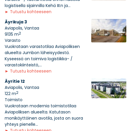
logistisella sijainnilla Kehä III:n ja...
►
Tutustu kohteeseen
Äyrikuja 3
Aviapolis, Vantaa
2
9135 m
Varasto
Vuokrataan varastotilaa Aviapoliksen
alueelta Jumbon läheisyydestä.
Kyseessä on toimiva logistiikka- /
varastokiinteistö,...
►
Tutustu kohteeseen
Äyritie 12
Aviapolis, Vantaa
2
122 m
Toimisto
Vuokrataan modernia toimistotilaa
Aviapoliksen alueelta. Katutason
monikäyttöinen avotila, josta on suora
yhteys pienelle...
►
Tutustu kohteeseen