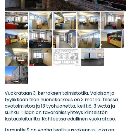
Vuokrataan 3. kerroksen toimistotila. Valoisan ja
tyylikkään tilan huonekorkeus on 3 metriä. Tilassa
avotoimistoa ja 13 työhuonetta, keittiö, 3 wc:tä ja
suihku. Tilaan on tavarahissiyhteys kiinteistön
lastauslaiturilta. Kohteessa edullinen vuokrataso.
Lemuntie 9 on vanha teollisuusrakennus, joka on