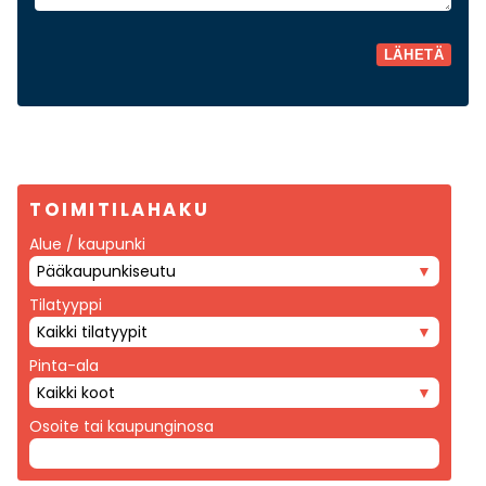
TOIMITILAHAKU
Alue / kaupunki
Pääkaupunkiseutu
Tilatyyppi
Kaikki tilatyypit
Pinta-ala
Kaikki koot
Osoite tai kaupunginosa