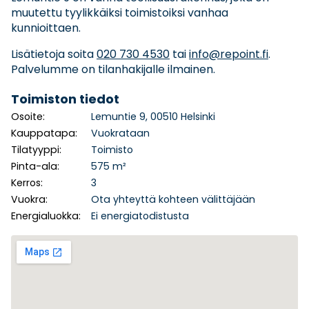
muutettu tyylikkäiksi toimistoiksi vanhaa
kunnioittaen.
Lisätietoja soita
020 730 4530
tai
info@repoint.fi
.
Palvelumme on tilanhakijalle ilmainen.
Toimiston tiedot
Osoite:
Lemuntie 9, 00510 Helsinki
Kauppatapa:
Vuokrataan
Tilatyyppi:
Toimisto
Pinta-ala:
575 m²
Kerros:
3
Vuokra:
Ota yhteyttä kohteen välittäjään
Energialuokka:
Ei energiatodistusta