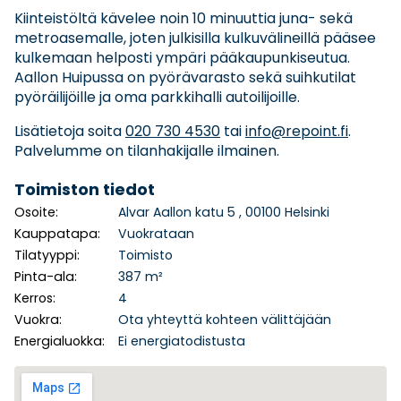
Kiinteistöltä kävelee noin 10 minuuttia juna- sekä
metroasemalle, joten julkisilla kulkuvälineillä pääsee
kulkemaan helposti ympäri pääkaupunkiseutua.
Aallon Huipussa on pyörävarasto sekä suihkutilat
pyöräilijöille ja oma parkkihalli autoilijoille.
Lisätietoja soita
020 730 4530
tai
info@repoint.fi
.
Palvelumme on tilanhakijalle ilmainen.
Toimiston tiedot
Osoite:
Alvar Aallon katu 5 , 00100 Helsinki
Kauppatapa:
Vuokrataan
Tilatyyppi:
Toimisto
Pinta-ala:
387 m²
Kerros:
4
Vuokra:
Ota yhteyttä kohteen välittäjään
Energialuokka:
Ei energiatodistusta