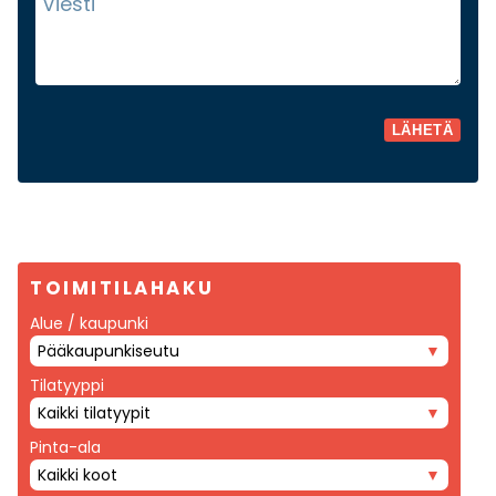
TOIMITILAHAKU
Alue / kaupunki
Pääkaupunkiseutu
Tilatyyppi
Kaikki tilatyypit
Pinta-ala
Kaikki koot