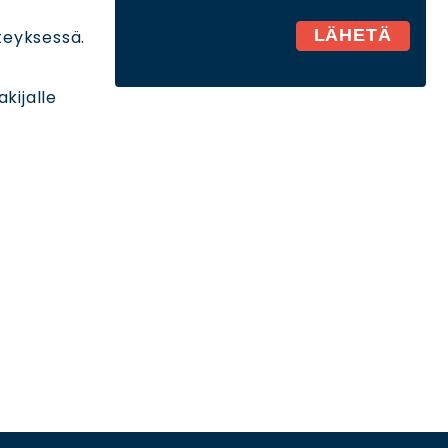
steyksessä.
kijalle