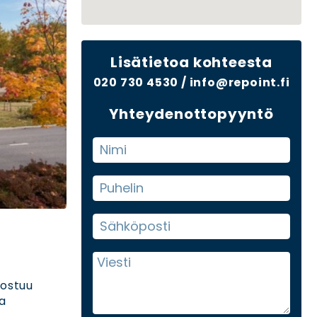
Lisätietoa kohteesta
020 730 4530
/
info@repoint.fi
Yhteydenottopyyntö
oostuu
ja