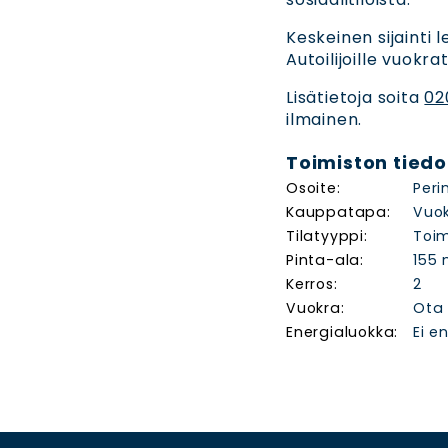
Keskeinen sijainti 
Autoilijoille vuokr
Lisätietoja soita
02
ilmainen.
Toimiston tiedo
Osoite:
Peri
Kauppatapa:
Vuo
Tilatyyppi:
Toim
Pinta-ala:
155 
Kerros:
2
Vuokra:
Ota 
Energialuokka:
Ei e