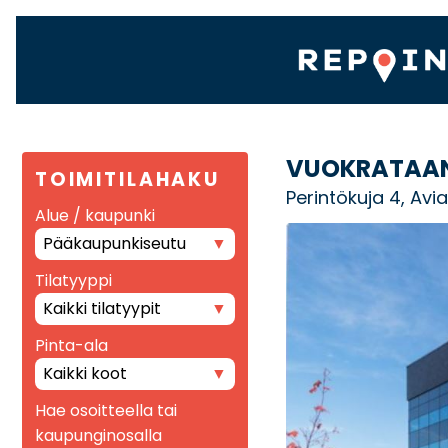
VUOKRATAAN
TOIMITILAHAKU
Perintökuja 4, Avi
Alue / kaupunki
Pääkaupunkiseutu
Tilatyyppi
Kaikki tilatyypit
Pinta-ala
Kaikki koot
Hae osoitteella tai
kaupunginosalla