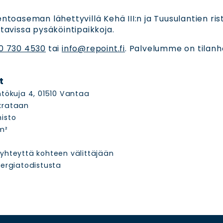
lentoaseman lähettyvillä Kehä III:n ja Tuusulantien ri
attavissa pysäköintipaikkoja.
0 730 4530
tai
info@repoint.fi
. Palvelumme on tilanha
t
ntökuja 4, 01510 Vantaa
krataan
isto
m²
yhteyttä kohteen välittäjään
nergiatodistusta