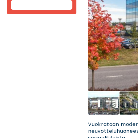
Vuokrataan moderni
neuvotteluhuoneesta
sosiaalitiloista.