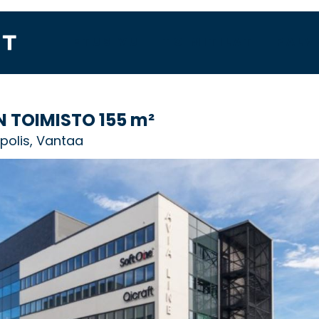
ETUSIVU
TOIMITILAT
PALV
 TOIMISTO
155 m²
apolis, Vantaa