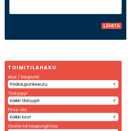
TOIMITILAHAKU
Alue / kaupunki
Pääkaupunkiseutu
Tilatyyppi
Kaikki tilatyypit
Pinta-ala
Kaikki koot
Osoite tai kaupunginosa