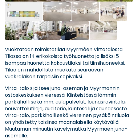
Vuokrataan toimistotilaa Myyrmäen Virtatalosta.
Tilassa on 14 erikokoista työhuonetta ja lisäksi 5
isompaa huonetta kokoustilaksi tai tiimihuoneeksi.
Tilaa on mahdollista muokata seuraavan
vuokralaisen tarpeisiin sopivaksi.
Virta-talo sijaitsee juna-aseman ja Myyrmannin
ostoskeskuksen vieressä. Kiinteistössä lämmin
parkkihalli sekä mm. aulapalvelut, lounasravintola,
neuvottelutiloja, auditorio, kuntosali ja saunaosasto.
Virta-talo, parkkihalli sekä viereinen pysäköintiluola
on yhdistetty toisiinsa maanalaisella käytävällä.
Muutaman minuutin kävelymatka Myyrmäen juna-
asemalle.