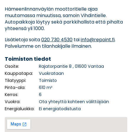
Hämeenlinnanväylän moottoritielle ajaa
muutamassa minuutissa, samoin Vihdintielle.
Autopaikkoja löytyy sekä parkkihallista että pihalta
yhteensä yli 1000.
Lisätietoja soita
020 730 4530
tai
info@repoint.fi
.
Palvelumme on tilanhakijalle ilmainen.
Toimiston tiedot
Osoite:
Rajatorpantie 8 , 01600 Vantaa
Kauppatapa:
Vuokrataan
Tilatyyppi:
Toimisto
Pinta-ala:
610 m²
Kerros:
6
Vuokra:
Ota yhteyttä kohteen välittäjään
Energialuokka:
Ei energiatodistusta