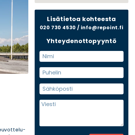
Lisätietoa kohteesta
020 730 4530
/
info@repoint.fi
Yhteydenottopyyntö
euvottelu-