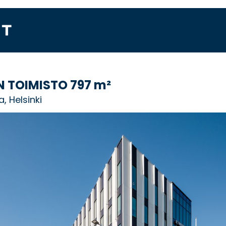
ETUSIVU
TOIMITILAT
PALV
 TOIMISTO
797 m²
a, Helsinki