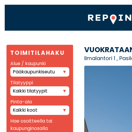
VUOKRATAAN
TOIMITILAHAKU
Ilmalantori 1 , Pasil
Alue / kaupunki
Pääkaupunkiseutu
Tilatyyppi
Kaikki tilatyypit
Pinta-ala
Kaikki koot
Hae osoitteella tai
kaupunginosalla