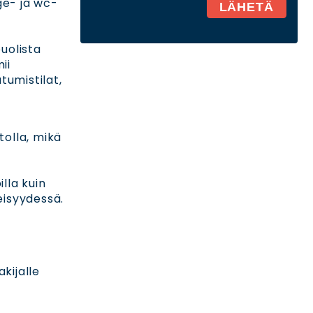
ge- ja wc-
uolista
ii
utumistilat,
tolla, mikä
lla kuin
eisyydessä.
kijalle