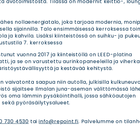
kä avotoimistosta. Tilassa on modernit keittiö-, loun
ähes nollaenergiatalo, joka tarjoaa modernia, monip
sella sijainnilla. Talo ensimmäisessä kerroksessa toim
la ja kahvila. Lisäksi kiinteistössä on suihku- ja puke
ustustila 7. kerroksessa
stunut vuonna 2017 ja kiinteistöllä on LEED-platina
tti, ja se on varustettu aurinkopaneeleilla ja viherka
istöystävällisyyttä ja kestävää kehitystä.
 vaivatonta saapua niin autolla, julkisilla kulkuneuvoi
nteistö sijaitsee Ilmalan juna-aseman välittömässä läh
yös oma lämmin pysäköintihalli, jossa sähköautojen
 sekä pyöräsäilytysalueet.
0 730 4530
tai
info@repoint.fi
. Palvelumme on tilanha