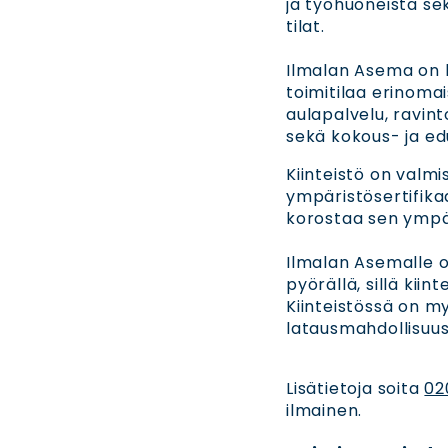
ja työhuoneista se
tilat.
Ilmalan Asema on l
toimitilaa erinomai
aulapalvelu, ravinto
sekä kokous- ja ed
Kiinteistö on valmi
ympäristösertifikaa
korostaa sen ympär
Ilmalan Asemalle on
pyörällä, sillä kii
Kiinteistössä on m
latausmahdollisuus
Lisätietoja soita
02
ilmainen.