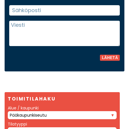
TOIMITILAHAKU
Alue / kaupunki
Pääkaupunkiseutu
Tilatyyppi