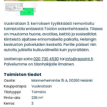
Vuokrataan 3. kerroksen tyylikkäästi remontoitu
toimistotila entisestä Töölön sokeritehtaasta. Tilassa
on muutama huone, avotilaa, keittiö ja sosiaalitilat.
Kiinteistö sijaitsee erinomaisella paikalla, Helsingin
keskustan palveluiden keskellä. Perille pääset niin
autolla, julkisilla kulkuvälineillä kuin pyörälläkin.
Lisätietoja soita
020 730 4530
tai
info@repoint.fi
.
Palvelumme on tilanhakijalle ilmainen.
Toimiston tiedot
Osoite:
Mannerheimintie 15 A, 00260 Helsinki
Kauppatapa:
Vuokrataan
Tilatyyppi:
Toimisto
Pinta-ala:
236 m²
Kerros:
3