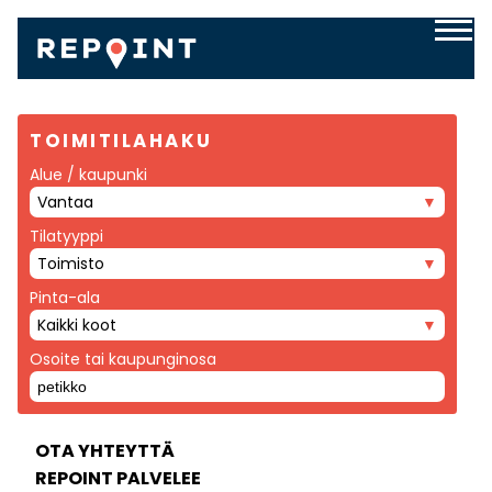
TOIMITILAHAKU
Alue / kaupunki
Vantaa
Tilatyyppi
Toimisto
Pinta-ala
Kaikki koot
Osoite tai kaupunginosa
OTA YHTEYTTÄ
REPOINT PALVELEE