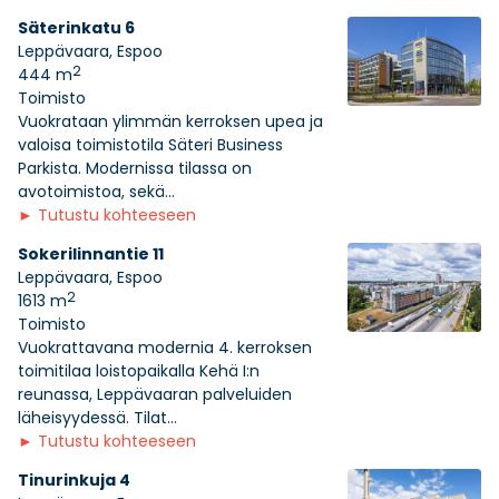
Säterinkatu 6
Leppävaara, Espoo
2
444 m
Toimisto
Vuokrataan ylimmän kerroksen upea ja
valoisa toimistotila Säteri Business
Parkista. Modernissa tilassa on
avotoimistoa, sekä...
►
Tutustu kohteeseen
Sokerilinnantie 11
Leppävaara, Espoo
2
1613 m
Toimisto
Vuokrattavana modernia 4. kerroksen
toimitilaa loistopaikalla Kehä I:n
reunassa, Leppävaaran palveluiden
läheisyydessä. Tilat...
►
Tutustu kohteeseen
Tinurinkuja 4