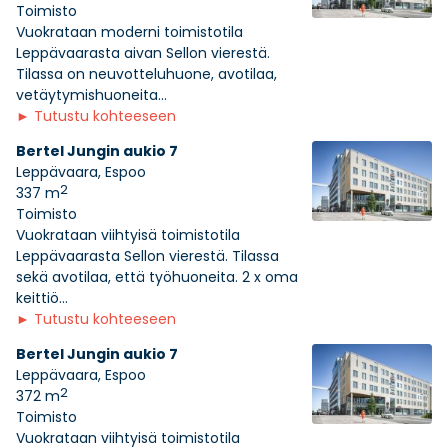
Toimisto
Vuokrataan moderni toimistotila
Leppävaarasta aivan Sellon vierestä.
Tilassa on neuvotteluhuone, avotilaa,
vetäytymishuoneita...
►
Tutustu kohteeseen
Bertel Jungin aukio 7
Leppävaara, Espoo
2
337 m
Toimisto
Vuokrataan viihtyisä toimistotila
Leppävaarasta Sellon vierestä. Tilassa
sekä avotilaa, että työhuoneita. 2 x oma
keittiö...
►
Tutustu kohteeseen
Bertel Jungin aukio 7
Leppävaara, Espoo
2
372 m
Toimisto
Vuokrataan viihtyisä toimistotila