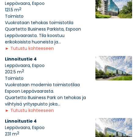
Leppävaara, Espoo
2
121.5 m
Toimisto
Vuokrataan tehokas toimistotila
Quartetto Business Parkista, Espoon
Leppävaarasta. Tila koostuu
erikokoisista huoneista ja...
►
Tutustu kohteeseen
Linnoitustie 4
Leppävaara, Espoo
2
202.5 m
Toimisto
Vuokrataan modernia toimistotilaa
Espoon Leppävaarasta.
Quartetto Business Park on tehokas ja
viihtyisä yrityspuisto joka...
►
Tutustu kohteeseen
Linnoitustie 4
Leppävaara, Espoo
2
231 m