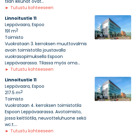
tilan ikkunat ovat...
►
Tutustu kohteeseen
Linnoitustie 11
Leppävaara, Espoo
2
191 m
Toimisto
Vuokrataan 3. kerroksen muuttovalmis
avoin toimistotila joustavalla
vuokrasopimuksella Espoon
Leppävaarassa. Tilassa myös oma...
►
Tutustu kohteeseen
Linnoitustie 11
Leppävaara, Espoo
2
217.5 m
Toimisto
Vuokrataan 4. kerroksen toimistotila
Espoon Leppävaarassa. Avotoimisto,
jossa keittiötila, neuvotteluhuone sekä
wc:t....
►
Tutustu kohteeseen