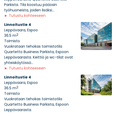
Parkista. Tila koostuu pääosin
työhuoneista, joiden lisäksi...
►
Tutustu kohteeseen
Linnoitustie 4
Leppävaara, Espoo
2
36.5 m
Toimisto
Vuokrataan tehokas toimistotila
Quartetto Business Parkista, Espoon
Leppävaarasta. Keittiö ja wc-tilat ovat
yhteiskäytössä...
►
Tutustu kohteeseen
Linnoitustie 4
Leppävaara, Espoo
2
36.5 m
Toimisto
Vuokrataan tehokas toimistotila
Quartetto Business Parkista, Espoon
Leppävaarasta.