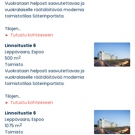
Vuokrataan helposti saavutettavaa ja
vuokralaiselle räätälöitävää modernia
toimistotilaa Säterinportista.
Tilojen...
►
Tutustu kohteeseen
Linnoitustie 6
Leppävaara, Espoo
2
500 m
Toimisto
Vuokrataan helposti saavutettavaa ja
vuokralaiselle räätälöitävää modernia
toimistotilaa Säterinportista.
Tilojen...
►
Tutustu kohteeseen
Linnoitustie 6
Leppävaara, Espoo
2
1075 m
Toimisto