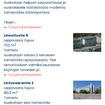
Vuokrataan helposti saavutettavaa ja
vuokralaiselle räätälöitävää modernia
toimistotilaa Säterinportista.
Tilojen...
►
Tutustu kohteeseen
Linnoitustie 9
Leppävaara, Espoo
2
702 m
Toimisto
Vuokrataan valoisa 3. kerroksen
toimistotila Lepäävaarasta. Tilat
remontoidaan valmiiksi seuraavan
käyttäjän toiveiden ja...
►
Tutustu kohteeseen
Lintuvaarantie 2
Leppävaara, Espoo
2
183.5 m
Toimisto
Vuokrataan siisti toimistotila