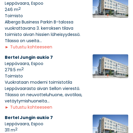
Leppävaara, Espoo
2
246 m
Toimisto
Alberga Business Parkin B-talossa
vuokrattavana 3. kerroksen tilava
toimisto aivan hissien läheisyydessä.
Tilassa on useita...
►
Tutustu kohteeseen
Bertel Jungin aukio 7
Leppävaara, Espoo
2
279.5 m
Toimisto
Vuokrataan moderni toimistotila
Leppävaarasta aivan Sellon vierestä.
Tilassa on neuvotteluhuone, avotilaa,
vetäytymishuoneita...
►
Tutustu kohteeseen
Bertel Jungin aukio 7
Leppävaara, Espoo
2
311 m