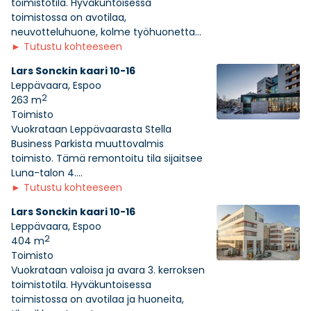
toimistotila. Hyväkuntoisessa
toimistossa on avotilaa,
neuvotteluhuone, kolme työhuonetta...
►
Tutustu kohteeseen
Lars Sonckin kaari 10-16
Leppävaara, Espoo
2
263 m
Toimisto
Vuokrataan Leppävaarasta Stella
Business Parkista muuttovalmis
toimisto. Tämä remontoitu tila sijaitsee
Luna-talon 4....
►
Tutustu kohteeseen
Lars Sonckin kaari 10-16
Leppävaara, Espoo
2
404 m
Toimisto
Vuokrataan valoisa ja avara 3. kerroksen
toimistotila. Hyväkuntoisessa
toimistossa on avotilaa ja huoneita,