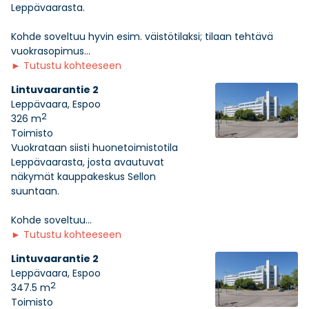
Leppävaarasta.
Kohde soveltuu hyvin esim. väistötilaksi; tilaan tehtävä
vuokrasopimus...
►
Tutustu kohteeseen
Lintuvaarantie 2
Leppävaara, Espoo
2
326 m
Toimisto
Vuokrataan siisti huonetoimistotila
Leppävaarasta, josta avautuvat
näkymät kauppakeskus Sellon
suuntaan.
Kohde soveltuu...
►
Tutustu kohteeseen
Lintuvaarantie 2
Leppävaara, Espoo
2
347.5 m
Toimisto