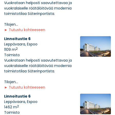
Vuokrataan helposti saavutettavaa ja
vuokralaiselle räätälöitävää modernia
toimistotilaa Säterinportista.
Tilojen...
►
Tutustu kohteeseen
Linnoitustie 6
Leppävaara, Espoo
2
1109 m
Toimisto
Vuokrataan helposti saavutettavaa ja
vuokralaiselle räätälöitävää modernia
toimistotilaa Säterinportista.
Tilojen...
►
Tutustu kohteeseen
Linnoitustie 6
Leppävaara, Espoo
2
1462 m
Toimisto