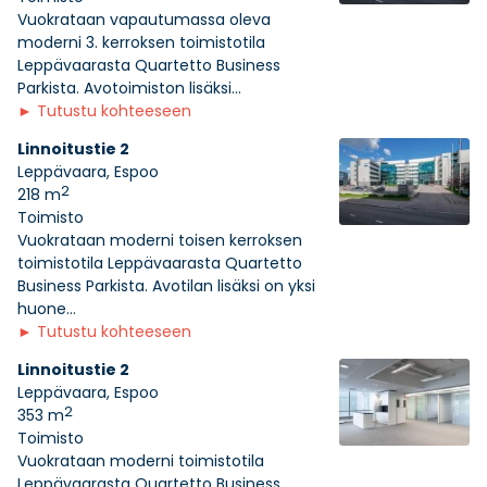
Vuokrataan vapautumassa oleva
moderni 3. kerroksen toimistotila
Leppävaarasta Quartetto Business
Parkista. Avotoimiston lisäksi...
►
Tutustu kohteeseen
Linnoitustie 2
Leppävaara, Espoo
2
218 m
Toimisto
Vuokrataan moderni toisen kerroksen
toimistotila Leppävaarasta Quartetto
Business Parkista. Avotilan lisäksi on yksi
huone...
►
Tutustu kohteeseen
Linnoitustie 2
Leppävaara, Espoo
2
353 m
Toimisto
Vuokrataan moderni toimistotila
Leppävaarasta Quartetto Business