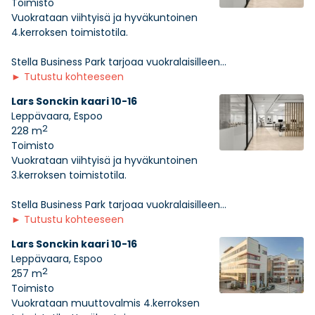
Toimisto
Vuokrataan viihtyisä ja hyväkuntoinen
4.kerroksen toimistotila.
Stella Business Park tarjoaa vuokralaisilleen...
►
Tutustu kohteeseen
Lars Sonckin kaari 10-16
Leppävaara, Espoo
2
228 m
Toimisto
Vuokrataan viihtyisä ja hyväkuntoinen
3.kerroksen toimistotila.
Stella Business Park tarjoaa vuokralaisilleen...
►
Tutustu kohteeseen
Lars Sonckin kaari 10-16
Leppävaara, Espoo
2
257 m
Toimisto
Vuokrataan muuttovalmis 4.kerroksen