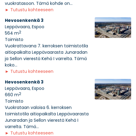
vuokratasoon. Tämä kohde on...
►
Tutustu kohteeseen
Hevosenkenkä 3
Leppävaara, Espoo
2
564 m
Toimisto
Vuokrattavana 7. kerroksen toimistotila
aitiopaikalta Leppävaarasta Junaradan
ja Sellon vierestä Kehä I varrelta. Tämä
koko...
►
Tutustu kohteeseen
Hevosenkenkä 3
Leppävaara, Espoo
2
660 m
Toimisto
Vuokrataan valoisa 6. kerroksen
toimistotila aitiopaikalta Leppävaarasta
Junaradan ja Sellon vierestä Kehä I
varrelta. Tämä...
►
Tutustu kohteeseen