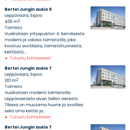
Bertel Jungin aukio 5
Leppävaara, Espoo
2
405 m
Toimisto
Vuokrataan yrityspuiston 4. kerroksesta
moderni ja valoisa toimistotila, joka
koostuu avotilasta, toimistohuoneista,
keittiöstä...
►
Tutustu kohteeseen
Bertel Jungin aukio 7
Leppävaara, Espoo
2
201 m
Toimisto
Vuokrataan moderni toimistotila
Leppävaarasta aivan Sellon vierestä.
Tilassa on muutama huone ja avotilaa
sekä oma keittiö ja...
►
Tutustu kohteeseen
Bertel Jungin aukio 7