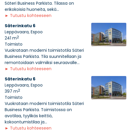
Säteri Business Parkista. Tilassa on
erikokoisia huoneita, sekä...
►
Tutustu kohteeseen
Säterinkatu 6
Leppävaara, Espoo
2
241 m
Toimisto
Vuokrataan moderni toimistotila Säteri
Business Parkista. Tila suunnitellaan ja
remontoidaan valmiiksi seuraavalle...
►
Tutustu kohteeseen
Säterinkatu 6
Leppävaara, Espoo
2
397 m
Toimisto
Vuokrataan moderni toimistotila Säteri
Business Parkista. Toimistossa on
avotilaa, tyylikäs keittiö,
kokoontumistilaa ja...
►
Tutustu kohteeseen