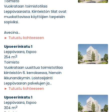
Toimisto
Vuokrataan toimistotilaa
Leppävaarasta. Kiinteistön tilat ovat
muokattavissa käyttäjien tarpeisiin
sopiviksi.
Avecina...
►
Tutustu kohteeseen
Upseerinkatu 1
Leppävaara, Espoo
2
254 m
Toimisto
Vuokrataan uusittua toimistotilaa
kiinteistön 6. kerroksessa, hienoin
ikkunanäkymin. Loistosijainti
Leppävaaran palvelujen ja...
►
Tutustu kohteeseen
Upseerinkatu 1
Leppävaara, Espoo
2
304 m