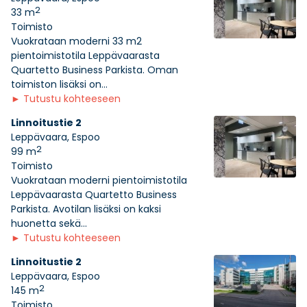
2
33 m
Toimisto
Vuokrataan moderni 33 m2
pientoimistotila Leppävaarasta
Quartetto Business Parkista. Oman
toimiston lisäksi on...
►
Tutustu kohteeseen
Linnoitustie 2
Leppävaara, Espoo
2
99 m
Toimisto
Vuokrataan moderni pientoimistotila
Leppävaarasta Quartetto Business
Parkista. Avotilan lisäksi on kaksi
huonetta sekä...
►
Tutustu kohteeseen
Linnoitustie 2
Leppävaara, Espoo
2
145 m
Toimisto