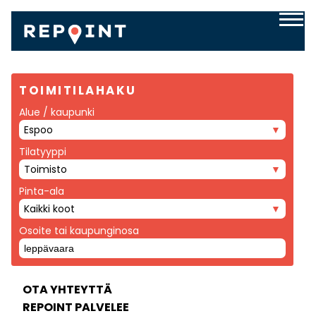
TOIMITILAHAKU
Alue / kaupunki
Espoo
Tilatyyppi
Toimisto
Pinta-ala
Kaikki koot
Osoite tai kaupunginosa
OTA YHTEYTTÄ
REPOINT PALVELEE