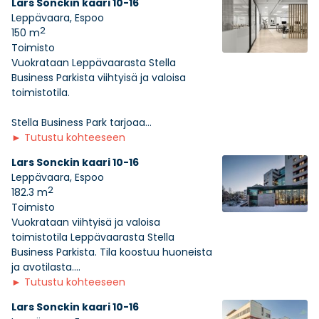
Lars Sonckin kaari 10-16
Leppävaara, Espoo
2
150 m
Toimisto
Vuokrataan Leppävaarasta Stella
Business Parkista viihtyisä ja valoisa
toimistotila.
Stella Business Park tarjoaa...
►
Tutustu kohteeseen
Lars Sonckin kaari 10-16
Leppävaara, Espoo
2
182.3 m
Toimisto
Vuokrataan viihtyisä ja valoisa
toimistotila Leppävaarasta Stella
Business Parkista. Tila koostuu huoneista
ja avotilasta....
►
Tutustu kohteeseen
Lars Sonckin kaari 10-16