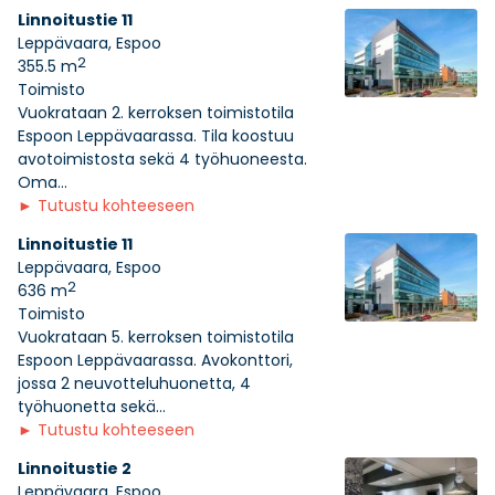
Linnoitustie 11
Leppävaara, Espoo
2
355.5 m
Toimisto
Vuokrataan 2. kerroksen toimistotila
Espoon Leppävaarassa. Tila koostuu
avotoimistosta sekä 4 työhuoneesta.
Oma...
►
Tutustu kohteeseen
Linnoitustie 11
Leppävaara, Espoo
2
636 m
Toimisto
Vuokrataan 5. kerroksen toimistotila
Espoon Leppävaarassa. Avokonttori,
jossa 2 neuvotteluhuonetta, 4
työhuonetta sekä...
►
Tutustu kohteeseen
Linnoitustie 2
Leppävaara, Espoo