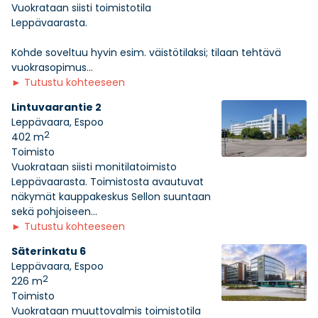
Vuokrataan siisti toimistotila
Leppävaarasta.
Kohde soveltuu hyvin esim. väistötilaksi; tilaan tehtävä
vuokrasopimus...
►
Tutustu kohteeseen
Lintuvaarantie 2
Leppävaara, Espoo
2
402 m
Toimisto
Vuokrataan siisti monitilatoimisto
Leppävaarasta. Toimistosta avautuvat
näkymät kauppakeskus Sellon suuntaan
sekä pohjoiseen...
►
Tutustu kohteeseen
Säterinkatu 6
Leppävaara, Espoo
2
226 m
Toimisto
Vuokrataan muuttovalmis toimistotila