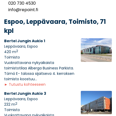
020 730 4530
info@repoint.fi
Espoo, Leppävaara, Toimisto, 71
kpl
Bertel Jungin Aukio 1
Leppävaara, Espoo
2
420 m
Toimisto
Vuokrattavana nykyaikaista
toimistotilaa Alberga Business Parkista.
Tämä E- talossa sijaitseva 4. kerroksen
toimisto koostuu...
►
Tutustu kohteeseen
Bertel Jungin Aukio 3
Leppävaara, Espoo
2
232 m
Toimisto
Vuokrattavana nykyaikaista