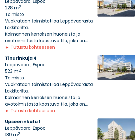
Leppävaara, Espoo
2
228 m
Toimisto
Vuokrataan toimistotilaa Leppävaarasta
Läkkitorilta.
Kolmannen kerroksen huoneista ja
avotoimistosta koostuva tila, joka on...
►
Tutustu kohteeseen
Tinurinkuja 4
Leppävaara, Espoo
2
523 m
Toimisto
Vuokrataan toimistotilaa Leppävaarasta
Läkkitorilta.
Kolmannen kerroksen huoneista ja
avotoimistosta koostuva tila, joka on...
►
Tutustu kohteeseen
Upseerinkatu 1
Leppävaara, Espoo
2
189 m