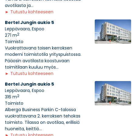
avotilasta ja...
►
Tutustu kohteeseen
Bertel Jungin aukio 5
Leppävaara, Espoo
2
271 m
Toimisto
Vuokrattavana toisen kerroksen
moderni toimistotila yrityspuistossa.
Pääosin avotilasta koostuvaan
toimitilaan kuuluu myös...
►
Tutustu kohteeseen
Bertel Jungin aukio 5
Leppävaara, Espoo
2
316 m
Toimisto
Alberga Business Parkin C-talossa
vuokrattavana 2. kerroksen tehokas
toimisto. Tilassa on avotilaa, erillisiä
huoneita, keittiö...
►
Tutustu kohteeseen