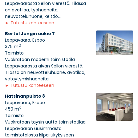
Leppävaarasta Sellon vierestä. Tilassa
on avotilaa, työhuoneita,
neuvotteluhuone, keittiö...
►
Tutustu kohteeseen
Bertel Jungin aukio 7
Leppävaara, Espoo
2
375 m
Toimisto
Vuokrataan moderni toimistotila
Leppävaarasta aivan Sellon vierestä.
Tilassa on neuvotteluhuone, avotilaa,
vetäytymishuoneita...
►
Tutustu kohteeseen
Hatsinanpuisto 8
Leppävaara, Espoo
2
450 m
Toimisto
Vuokrataan täysin uutta toimistotilaa
Leppävaaran uusimmasta
toimistotalosta kilpailukykyiseen