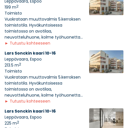
Leppävaara, Espoo
2
199 m
Toimisto
Vuokrataan muuttovalmis 5.kerroksen
toimistotila. Hyväkuntoisessa
toimistossa on avotilaa,
neuvotteluhuone, kolme työhuonetta...
►
Tutustu kohteeseen
Lars Sonckin kaari 10-16
Leppävaara, Espoo
2
213.5 m
Toimisto
Vuokrataan muuttovalmis 5.kerroksen
toimistotila. Hyväkuntoisessa
toimistossa on avotilaa,
neuvotteluhuone, kolme työhuonetta...
►
Tutustu kohteeseen
Lars Sonckin kaari 10-16
Leppävaara, Espoo
2
225 m