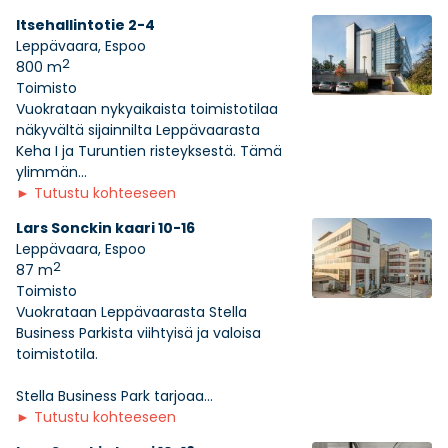
Itsehallintotie 2-4
Leppävaara, Espoo
2
800 m
Toimisto
Vuokrataan nykyaikaista toimistotilaa
näkyvältä sijainnilta Leppävaarasta
Keha I ja Turuntien risteyksestä. Tämä
ylimmän...
►
Tutustu kohteeseen
Lars Sonckin kaari 10-16
Leppävaara, Espoo
2
87 m
Toimisto
Vuokrataan Leppävaarasta Stella
Business Parkista viihtyisä ja valoisa
toimistotila.
Stella Business Park tarjoaa...
►
Tutustu kohteeseen