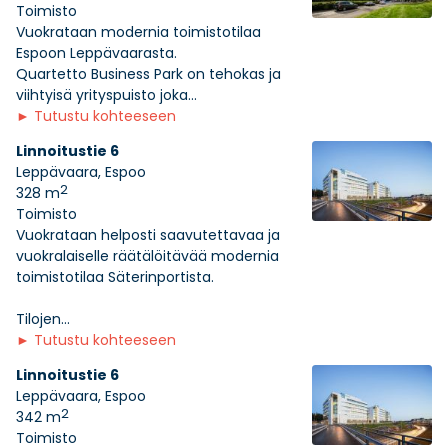
Toimisto
Vuokrataan modernia toimistotilaa
Espoon Leppävaarasta.
Quartetto Business Park on tehokas ja
viihtyisä yrityspuisto joka...
►
Tutustu kohteeseen
Linnoitustie 6
Leppävaara, Espoo
2
328 m
Toimisto
Vuokrataan helposti saavutettavaa ja
vuokralaiselle räätälöitävää modernia
toimistotilaa Säterinportista.
Tilojen...
►
Tutustu kohteeseen
Linnoitustie 6
Leppävaara, Espoo
2
342 m
Toimisto