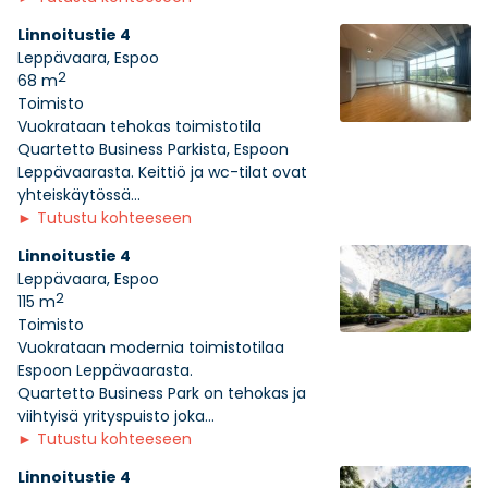
Linnoitustie 4
Leppävaara, Espoo
2
68 m
Toimisto
Vuokrataan tehokas toimistotila
Quartetto Business Parkista, Espoon
Leppävaarasta. Keittiö ja wc-tilat ovat
yhteiskäytössä...
►
Tutustu kohteeseen
Linnoitustie 4
Leppävaara, Espoo
2
115 m
Toimisto
Vuokrataan modernia toimistotilaa
Espoon Leppävaarasta.
Quartetto Business Park on tehokas ja
viihtyisä yrityspuisto joka...
►
Tutustu kohteeseen
Linnoitustie 4